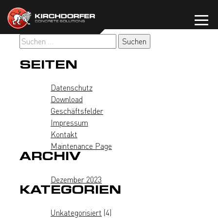
Zum
Inhalt
springen
Suchen
nach:
SEITEN
Datenschutz
Download
Geschäftsfelder
Impressum
Kontakt
Maintenance Page
ARCHIV
Dezember 2023
KATEGORIEN
Unkategorisiert
(4)