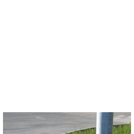
KONSTANTE QUALITÄT
Im Gegensatz zur herkömmlichen Variante sind die einheitliche
Qualität und Form garantiert.
ANGEMESSENE MASSE
Beim Einbau sind keine Stabilisierungsmaßnahmen erforderlich.
Nebenkosten fallen dadurch weg.