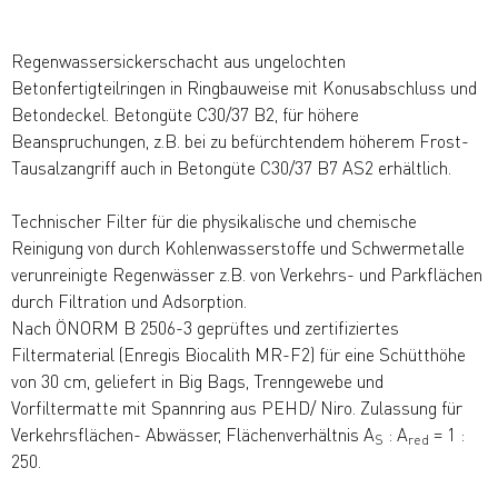
Regenwassersickerschacht aus ungelochten
Betonfertigteilringen in Ringbauweise mit Konusabschluss und
Betondeckel. Betongüte C30/37 B2, für höhere
Beanspruchungen, z.B. bei zu befürchtendem höherem Frost-
Tausalzangriff auch in Betongüte C30/37 B7 AS2 erhältlich.
Technischer Filter für die physikalische und chemische
Reinigung von durch Kohlenwasserstoffe und Schwermetalle
verunreinigte Regenwässer z.B. von Verkehrs- und Parkflächen
durch Filtration und Adsorption.
Nach ÖNORM B 2506-3 geprüftes und zertifiziertes
Filtermaterial (Enregis Biocalith MR-F2) für eine Schütthöhe
von 30 cm, geliefert in Big Bags, Trenngewebe und
Vorfiltermatte mit Spannring aus PEHD/ Niro. Zulassung für
Verkehrsflächen- Abwässer, Flächenverhältnis A
: A
= 1 :
S
red
250.