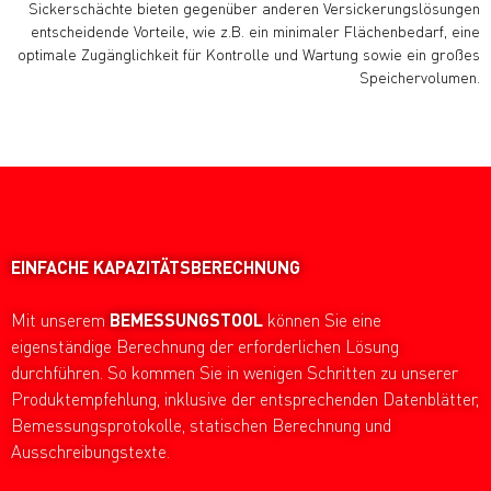
Sickerschächte bieten gegenüber anderen Versickerungslösungen
entscheidende Vorteile, wie z.B. ein minimaler Flächenbedarf, eine
optimale Zugänglichkeit für Kontrolle und Wartung sowie ein großes
Speichervolumen.
EINFACHE
KAPAZITÄTSBERECHNUNG
Mit unserem
BEMESSUNGSTOOL
können Sie eine
eigenständige Berechnung der erforderlichen Lösung
durchführen. So kommen Sie in wenigen Schritten zu unserer
Produktempfehlung, inklusive der entsprechenden Datenblätter,
Bemessungsprotokolle, statischen Berechnung und
Ausschreibungstexte.